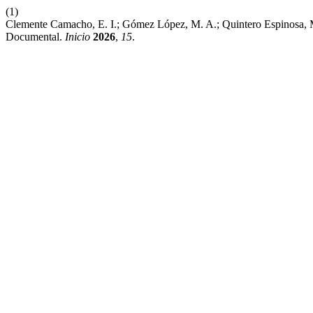
(1)
Clemente Camacho, E. I.; Gómez López, M. A.; Quintero Espinosa, M. 
Documental.
Inicio
2026
,
15
.