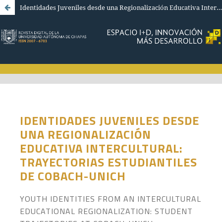
Identidades Juveniles desde una Regionalización Educativa Intercultural: Trayectorias Estudiantiles de COBACH-UNICH