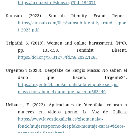
https://arno.uvt.nl/show.cgi?fid=152071
Sumsub (2023). Sumsub Identity Fraud Report.
https://sumsub.com/files/sumsub_identity_fraud_repor
t_2023.pdf
Tripathi, S. (2019). Women and online harassment. (N°6),
pp. 133-158. Feminist Dissent.
https://doi.org/10.31273/fd.n6.2022.1265
Urgente24 (2023). Deepfake de Sergio Massa: No saben el
daño que hacen. Urgente24.
https://urgente24.com/actualidad/deepfake-sergio-
massa-no-saben-el-dano-que-hacen-n563440
Uribarri, F. (2022). Aplicaciones de 'deepfake' colocan a
mujeres en videos porno. La Voz de Galicia.
https://www.lavozdegalicia.es/xlsemanal/a-
fondo/mujeres-porno-deepfake-montaje-caras-videos-