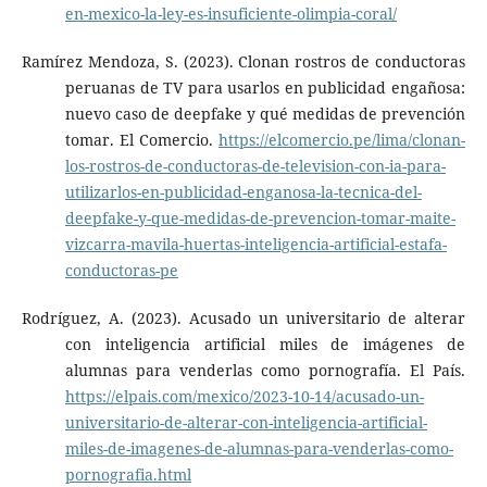
en-mexico-la-ley-es-insuficiente-olimpia-coral/
Ramírez Mendoza, S. (2023). Clonan rostros de conductoras
peruanas de TV para usarlos en publicidad engañosa:
nuevo caso de deepfake y qué medidas de prevención
tomar. El Comercio.
https://elcomercio.pe/lima/clonan-
los-rostros-de-conductoras-de-television-con-ia-para-
utilizarlos-en-publicidad-enganosa-la-tecnica-del-
deepfake-y-que-medidas-de-prevencion-tomar-maite-
vizcarra-mavila-huertas-inteligencia-artificial-estafa-
conductoras-pe
Rodríguez, A. (2023). Acusado un universitario de alterar
con inteligencia artificial miles de imágenes de
alumnas para venderlas como pornografía. El País.
https://elpais.com/mexico/2023-10-14/acusado-un-
universitario-de-alterar-con-inteligencia-artificial-
miles-de-imagenes-de-alumnas-para-venderlas-como-
pornografia.html