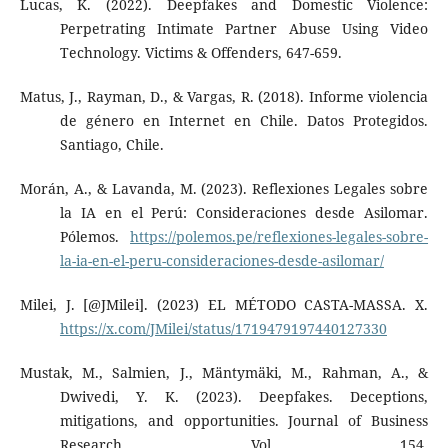
Lucas, K. (2022). Deepfakes and Domestic Violence:
Perpetrating Intimate Partner Abuse Using Video
Technology. Victims & Offenders, 647-659.
Matus, J., Rayman, D., & Vargas, R. (2018). Informe violencia
de género en Internet en Chile. Datos Protegidos.
Santiago, Chile.
Morán, A., & Lavanda, M. (2023). Reflexiones Legales sobre
la IA en el Perú: Consideraciones desde Asilomar.
Pólemos.
https://polemos.pe/reflexiones-legales-sobre-
la-ia-en-el-peru-consideraciones-desde-asilomar/
Milei, J. [@JMilei]. (2023) EL MÉTODO CASTA-MASSA. X.
https://x.com/JMilei/status/1719479197440127330
Mustak, M., Salmien, J., Mäntymäki, M., Rahman, A., &
Dwivedi, Y. K. (2023). Deepfakes. Deceptions,
mitigations, and opportunities. Journal of Business
Research. Vol. 154.