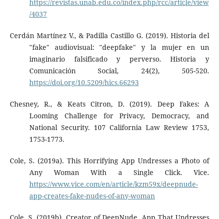
https://revistas.unab.edu.co/index.php/rcc/article/view
/4037
Cerdán Martínez V., & Padilla Castillo G. (2019). Historia del
"fake" audiovisual: "deepfake" y la mujer en un
imaginario falsificado y perverso. Historia y
Comunicación Social, 24(2), 505-520.
https://doi.org/10.5209/hics.66293
Chesney, R., & Keats Citron, D. (2019). Deep Fakes: A
Looming Challenge for Privacy, Democracy, and
National Security. 107 California Law Review 1753,
1753-1773.
Cole, S. (2019a). This Horrifying App Undresses a Photo of
Any Woman With a Single Click. Vice.
https://www.vice.com/en/article/kzm59x/deepnude-
app-creates-fake-nudes-of-any-woman
Cole, S. (2019b). Creator of DeepNude, App That Undresses