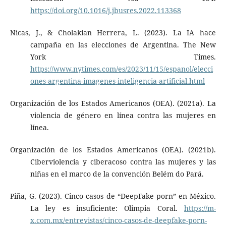
https://doi.org/10.1016/j.jbusres.2022.113368
Nicas, J., & Cholakian Herrera, L. (2023). La IA hace
campaña en las elecciones de Argentina. The New
York Times.
https://www.nytimes.com/es/2023/11/15/espanol/elecci
ones-argentina-imagenes-inteligencia-artificial.html
Organización de los Estados Americanos (OEA). (2021a). La
violencia de género en línea contra las mujeres en
línea.
Organización de los Estados Americanos (OEA). (2021b).
Ciberviolencia y ciberacoso contra las mujeres y las
niñas en el marco de la convención Belém do Pará.
Piña, G. (2023). Cinco casos de “DeepFake porn” en México.
La ley es insuficiente: Olimpia Coral.
https://m-
x.com.mx/entrevistas/cinco-casos-de-deepfake-porn-