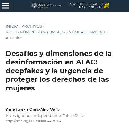
INICIO
/
ARCHIVOS
/
VOL. 13 NÚM. 36 (2024): 8M 2024 - NÚMERO ESPECIAL
/
Artículos
Desafíos y dimensiones de la
desinformación en ALAC:
deepfakes y la urgencia de
proteger los derechos de las
mujeres
Constanza González Véliz
Investigadora independiente. Talca, Chile.
https://orcid.org/0009-0000-4409-9741