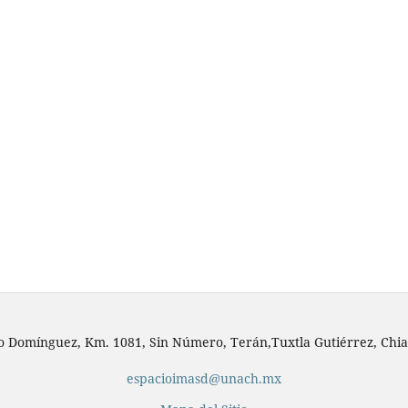
io Domínguez, Km. 1081, Sin Número, Terán,Tuxtla Gutiérrez, Chia
espacioimasd@unach.mx