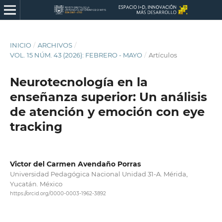
INICIO
/
ARCHIVOS
/
VOL. 15 NÚM. 43 (2026): FEBRERO - MAYO
/
Artículos
Neurotecnología en la
enseñanza superior: Un análisis
de atención y emoción con eye
tracking
Victor del Carmen Avendaño Porras
Universidad Pedagógica Nacional Unidad 31-A. Mérida,
Yucatán. México
https://orcid.org/0000-0003-1962-3892