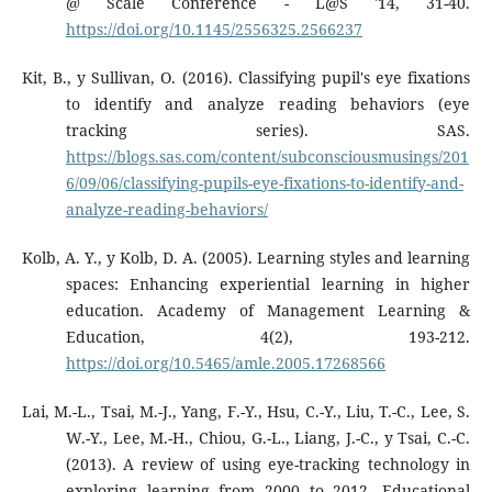
@ Scale Conference - L@S '14, 31-40.
https://doi.org/10.1145/2556325.2566237
Kit, B., y Sullivan, O. (2016). Classifying pupil's eye fixations
to identify and analyze reading behaviors (eye
tracking series). SAS.
https://blogs.sas.com/content/subconsciousmusings/201
6/09/06/classifying-pupils-eye-fixations-to-identify-and-
analyze-reading-behaviors/
Kolb, A. Y., y Kolb, D. A. (2005). Learning styles and learning
spaces: Enhancing experiential learning in higher
education. Academy of Management Learning &
Education, 4(2), 193-212.
https://doi.org/10.5465/amle.2005.17268566
Lai, M.-L., Tsai, M.-J., Yang, F.-Y., Hsu, C.-Y., Liu, T.-C., Lee, S.
W.-Y., Lee, M.-H., Chiou, G.-L., Liang, J.-C., y Tsai, C.-C.
(2013). A review of using eye-tracking technology in
exploring learning from 2000 to 2012. Educational