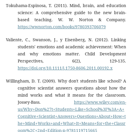
Tokuhama-Espinosa, T. (2011). Mind, brain, and education
science: A comprehensive guide to the new brain-
based teaching. W. W. Norton & Company.
https://wwnorton.com/books/9780393706079
Valiente, C., Swanson, J., y Eisenberg, N. (2012). Linking
students' emotions and academic achievement: When
and why emotions matter. Child Development
Perspectives, 6(2), 129-135.
https://doi.org/10.1111/j.1750-8606.2011.00192.x
Willingham, D. T. (2009). Why don't students like school? A
cognitive scientist answers questions about how the
mind works and what it means for the classroom.
Jossey-Bass.
https://www.wiley.com/en-
us/Why+Don%27t+Students+Like+School%3F%3A+A+
Cognitive+Scientist+Answers+Questions+About+How+t
he+Mind+Works+and+What+It+Means+for+the+Classr
oom%2C+2nd+Edition-p-9781119715665