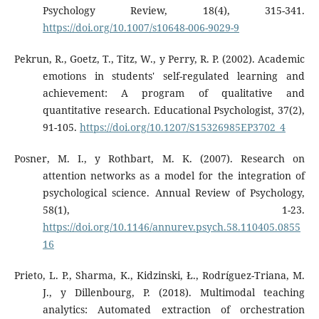
Psychology Review, 18(4), 315-341.
https://doi.org/10.1007/s10648-006-9029-9
Pekrun, R., Goetz, T., Titz, W., y Perry, R. P. (2002). Academic
emotions in students' self-regulated learning and
achievement: A program of qualitative and
quantitative research. Educational Psychologist, 37(2),
91-105.
https://doi.org/10.1207/S15326985EP3702_4
Posner, M. I., y Rothbart, M. K. (2007). Research on
attention networks as a model for the integration of
psychological science. Annual Review of Psychology,
58(1), 1-23.
https://doi.org/10.1146/annurev.psych.58.110405.0855
16
Prieto, L. P., Sharma, K., Kidzinski, Ł., Rodríguez-Triana, M.
J., y Dillenbourg, P. (2018). Multimodal teaching
analytics: Automated extraction of orchestration