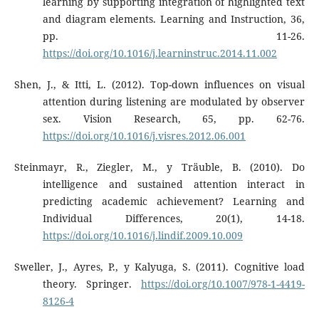
learning by supporting integration of highlighted text
and diagram elements. Learning and Instruction, 36,
pp. 11-26.
https://doi.org/10.1016/j.learninstruc.2014.11.002
Shen, J., & Itti, L. (2012). Top-down influences on visual
attention during listening are modulated by observer
sex. Vision Research, 65, pp. 62-76.
https://doi.org/10.1016/j.visres.2012.06.001
Steinmayr, R., Ziegler, M., y Träuble, B. (2010). Do
intelligence and sustained attention interact in
predicting academic achievement? Learning and
Individual Differences, 20(1), 14-18.
https://doi.org/10.1016/j.lindif.2009.10.009
Sweller, J., Ayres, P., y Kalyuga, S. (2011). Cognitive load
theory. Springer.
https://doi.org/10.1007/978-1-4419-
8126-4