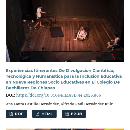
Experiencias Itinerantes De Divulgación Científica,
Tecnológica y Humanística para la Inclusión Educativa
en Nueve Regiones Socio Educativas en El Colegio De
Bachilleres De Chiapas
DOI:
https://doi.org/10.31644/IMASD.44.2026.a06
Ana Laura Castillo Hernández, Alfredo Raúl Hernández Ruíz
PDF
HTML
EPUB