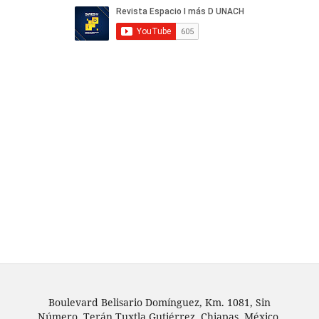
Boulevard Belisario Domínguez, Km. 1081, Sin
Número, Terán,Tuxtla Gutiérrez, Chiapas, México,