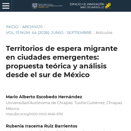
INICIO
/
ARCHIVOS
/
VOL. 15 NÚM. 44 (2026): JUNIO - SEPTIEMBRE
/
Artículos
Territorios de espera migrante
en ciudades emergentes:
propuesta teórica y análisis
desde el sur de México
Mario Alberto Escobedo Hernández
Universidad Autónoma de Chiapas. Tuxtla Gutiérrez, Chiapas.
México
https://orcid.org/0000-0002-8484-6761
Rubenia Iracema Ruiz Barrientos