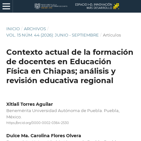
INICIO
/
ARCHIVOS
/
VOL. 15 NÚM. 44 (2026): JUNIO - SEPTIEMBRE
/
Artículos
Contexto actual de la formación
de docentes en Educación
Física en Chiapas; análisis y
revisión educativa regional
Xitlali Torres Aguilar
Benemérita Universidad Autónoma de Puebla. Puebla,
México.
https://orcid.org/0000-0002-0364-2530
Dulce Ma. Carolina Flores Olvera