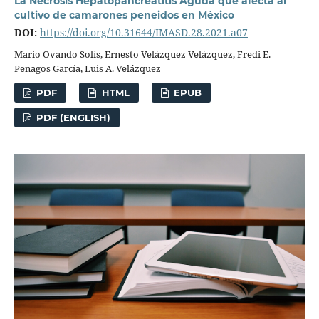
La Necrosis Hepatopancreatitis Aguda que afecta al
cultivo de camarones peneidos en México
DOI:
https://doi.org/10.31644/IMASD.28.2021.a07
Mario Ovando Solís, Ernesto Velázquez Velázquez, Fredi E.
Penagos García, Luis A. Velázquez
PDF
HTML
EPUB
PDF (ENGLISH)