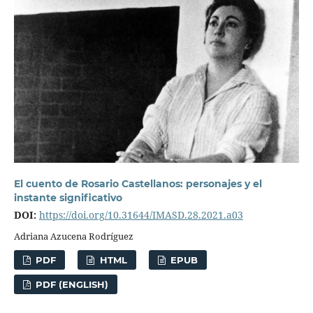
El cuento de Rosario Castellanos: personajes y el
instante significativo
DOI:
https://doi.org/10.31644/IMASD.28.2021.a03
Adriana Azucena Rodríguez
PDF
HTML
EPUB
PDF (ENGLISH)