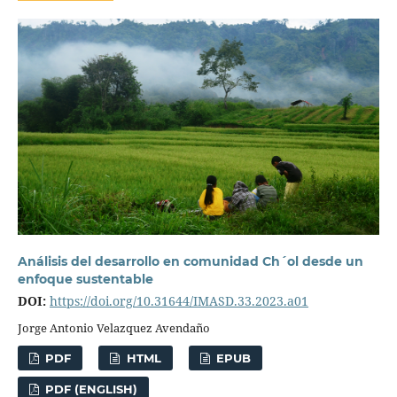
Análisis del desarrollo en comunidad Ch´ol desde un
enfoque sustentable
DOI:
https://doi.org/10.31644/IMASD.33.2023.a01
Jorge Antonio Velazquez Avendaño
PDF
HTML
EPUB
PDF (ENGLISH)