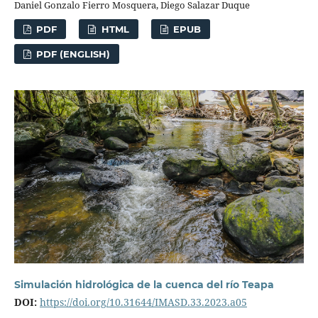
Daniel Gonzalo Fierro Mosquera, Diego Salazar Duque
PDF
HTML
EPUB
PDF (ENGLISH)
Simulación hidrológica de la cuenca del río Teapa
DOI:
https://doi.org/10.31644/IMASD.33.2023.a05